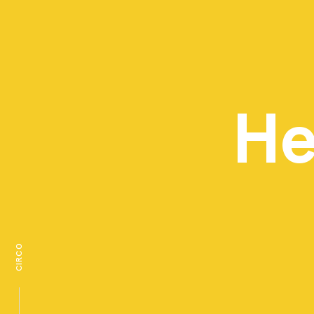
He
Samen lat
CIRCO