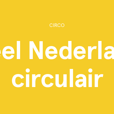
CIRCO
Up Next
el Nederl
circulair
en we zien dat het hier 